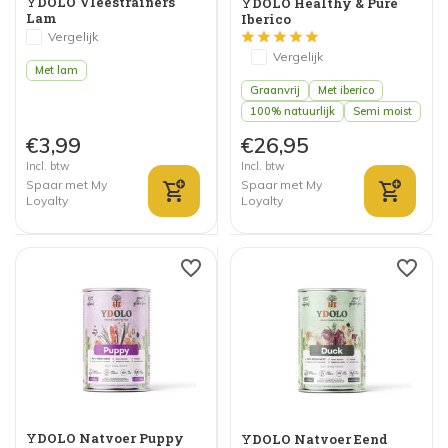
YDOLO Vleestrainers
YDOLO Healthy & Pure
Lam
Iberico
Vergelijk
Vergelijk
Met lam
Graanvrij
Met iberico
100% natuurlijk
Semi moist
€3,99
€26,95
Incl. btw
Incl. btw
Spaar met My
Spaar met My
Loyalty
Loyalty
YDOLO Natvoer Puppy
YDOLO Natvoer Eend