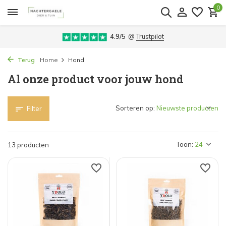
0
4.9/5
@
Trustpilot
Terug
Home
Hond
Al onze product voor jouw hond
Sorteren op:
Filter
Toon:
13 producten