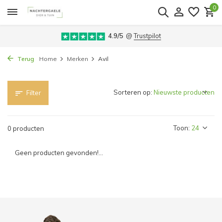
0
4.9/5
@
Trustpilot
Terug
Home
Merken
Avil
Sorteren op:
Filter
Toon:
0 producten
Geen producten gevonden!...