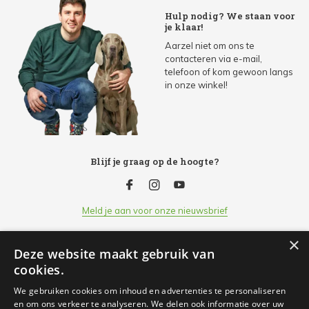
Hulp nodig? We staan voor
je klaar!
Aarzel niet om ons te
contacteren via e-mail,
telefoon of kom gewoon langs
in onze winkel!
Blijf je graag op de hoogte?
Meld je aan voor onze nieuwsbrief
×
Deze website maakt gebruik van
Klantenservice
cookies.
We gebruiken cookies om inhoud en advertenties te personaliseren
Openingsuren
en om ons verkeer te analyseren. We delen ook informatie over uw