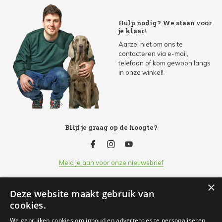
Hulp nodig? We staan voor
je klaar!
Aarzel niet om ons te
contacteren via e-mail,
telefoon of kom gewoon langs
in onze winkel!
Blijf je graag op de hoogte?
Meld je aan voor onze nieuwsbrief
×
Deze website maakt gebruik van
Klantenservice
cookies.
We gebruiken cookies om inhoud en advertenties te personaliseren