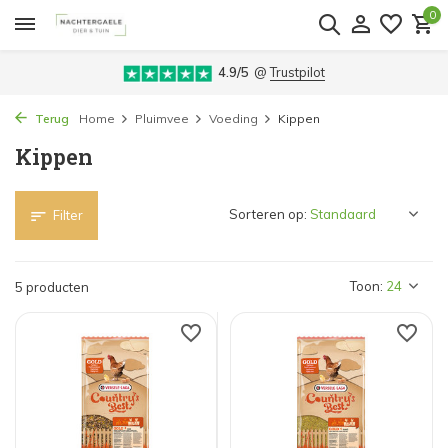
0
4.9/5
@
Trustpilot
Terug
Home
Pluimvee
Voeding
Kippen
Kippen
Sorteren op:
Filter
Toon:
5 producten