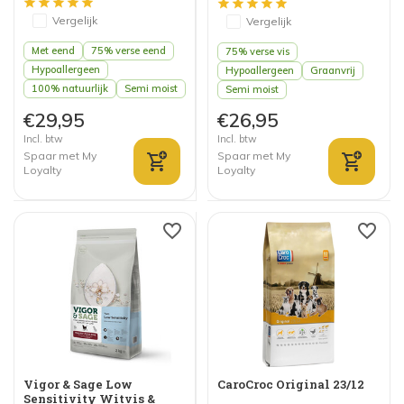
Vergelijk
Vergelijk
Met eend
75% verse eend
75% verse vis
Hypoallergeen
Hypoallergeen
Graanvrij
100% natuurlijk
Semi moist
Semi moist
€29,95
€26,95
Incl. btw
Incl. btw
Spaar met My
Spaar met My
Loyalty
Loyalty
Vigor & Sage Low
CaroCroc Original 23/12
Sensitivity Witvis &