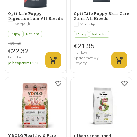
Opti Life Puppy
Opti Life Puppy Skin Care
Digestion Lam All Breeds
Zalm All Breeds
Vergelijk
Vergelijk
Puppy
Met lam
Puppy
Met zalm
€23,50
€21,95
€22,32
Incl. btw
Incl. btw
Spaar met My
Je bespaart €1,18
Loyalty
YDOLO Healthy & Pure
Dibaq Sense Hond