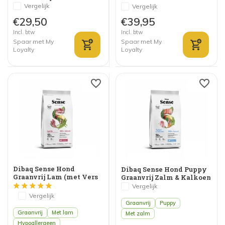
Yam
Vergelijk
Vergelijk
€29,50
€39,95
Incl. btw
Incl. btw
Spaar met My
Spaar met My
Loyalty
Loyalty
Dibaq Sense Hond
Dibaq Sense Hond Puppy
Graanvrij Lam (met Vers
Graanvrij Zalm & Kalkoen
Vlees)
(met Vers Vlees)
Vergelijk
Vergelijk
Graanvrij
Puppy
Graanvrij
Met lam
Met zalm
Hypoallergeen