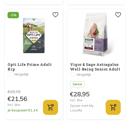
-5%
Opti Life Prime Adult
Vigor & Sage Astragalus
Kip
Well-Being Senior Adult
Dog
Vergelijk
Vergelijk
Senior
€22,70
€28,95
€21,56
Incl. btw
Incl. btw
Spaar met My
Je bespaart €1,14
Loyalty