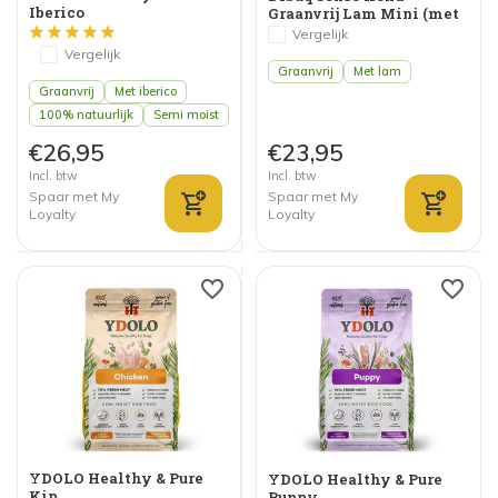
Iberico
Graanvrij Lam Mini (met
Vers Vlees)
Vergelijk
Vergelijk
Graanvrij
Met lam
Graanvrij
Met iberico
100% natuurlijk
Semi moist
€26,95
€23,95
Incl. btw
Incl. btw
Spaar met My
Spaar met My
Loyalty
Loyalty
YDOLO Healthy & Pure
YDOLO Healthy & Pure
Kip
Puppy