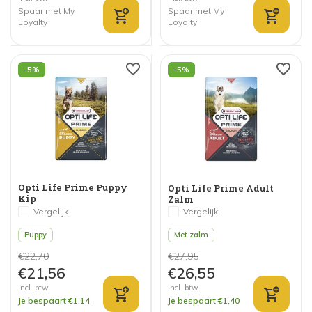
Spaar met My
Spaar met My
Loyalty
Loyalty
-5%
-5%
Opti Life Prime Puppy
Opti Life Prime Adult
Kip
Zalm
Vergelijk
Vergelijk
Puppy
Met zalm
€22,70
€27,95
€21,56
€26,55
Incl. btw
Incl. btw
Je bespaart €1,14
Je bespaart €1,40