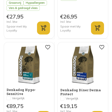
Graanvrij
Hypoallergeen
Vers & gedroogd vlees
€27,95
€26,95
Incl. btw
Incl. btw
Spaar met My
Spaar met My
Loyalty
Loyalty
Denkadog Hypo-
Denkadog Diner Derma
Sensitive
Protect
Vergelijk
Vergelijk
€89,75
€19,15
Incl. btw
Incl. btw