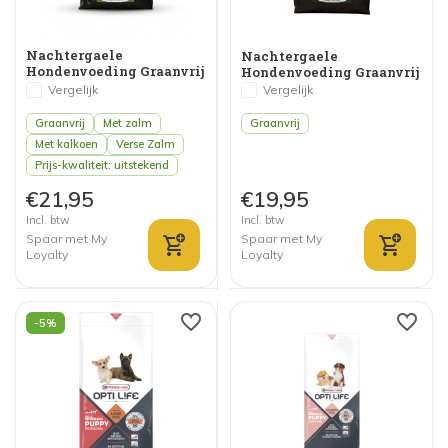
Nachtergaele
Nachtergaele
Hondenvoeding Graanvrij
Hondenvoeding Graanvrij
Adult met Verse Zalm
Adult met Verse Kip
Vergelijk
Vergelijk
Graanvrij
Met zalm
Graanvrij
Met kalkoen
Verse Zalm
Prijs-kwaliteit: uitstekend
€21,95
€19,95
Incl. btw
Incl. btw
Spaar met My
Spaar met My
Loyalty
Loyalty
-5%