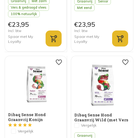
Graanvrij
Met zalm
Graanvrij
Senior
Vers & gedroogd vlees
Met eend
100% natuurlijk
€23,95
€23,95
Incl. btw
Incl. btw
Spaar met My
Spaar met My
Loyalty
Loyalty
Dibaq Sense Hond
Dibaq Sense Hond
Graanvrij Konijn
Graanvrij Wild (met Vers
Sensitive (met Vers
Vlees)
Vergelijk
Vlees)
Vergelijk
Graanvrij