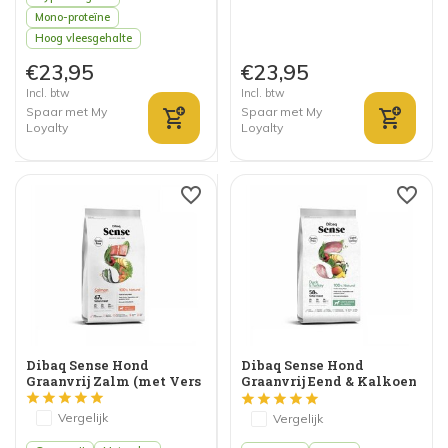
Mono-proteïne
Hoog vleesgehalte
€23,95
€23,95
Incl. btw
Incl. btw
Spaar met My
Spaar met My
Loyalty
Loyalty
Dibaq Sense Hond
Dibaq Sense Hond
Graanvrij Zalm (met Vers
Graanvrij Eend & Kalkoen
Vlees)
Light/Senior (met Vers
Vlees)
Vergelijk
Vergelijk