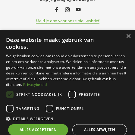
Meld je aan voor onze nieuwsbrief
×
Deze website maakt gebruik van
Klantenservice
cookies.
We gebruiken cookies om inhoud en advertenties te personaliseren
Openingsuren
en om ons verkeer te analyseren. We delen ook informatie over uw
gebruik van onze site met onze advertentie- en analysepartners, die
deze kunnen combineren met andere informatie die u aan hen heeft
Informatie
verstrekt of die zij hebben verzameld door uw gebruik van hun
diensten.
Privacybeleid
STRIKT NOODZAKELIJK
PRESTATIE
Contact
TARGETING
FUNCTIONEEL
© 2026 Nachtergaele, Uw partner voor dier & tuin - Theme
DETAILS WEERGEVEN
By
DMWS
x
Plus+
ALLES ACCEPTEREN
ALLES AFWIJZEN