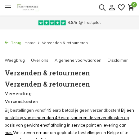
0
4.9/5
@
Trustpilot
Terug
Home
Verzenden & retourneren
Weegbrug
Over ons
Algemene voorwaarden
Disclaimer
Wi
Verzenden & retourneren
Verzenden & retourneren
Verzending
Verzendkosten
Bij bestellingen vanaf 49 euro betaal je geen verzendkosten!
Bij een
bestelling van minder dan 49 euro, variëren de verzendkosten op
basis van gewicht en/of afhaling in service point en levering aan
huis
.
We streven ernaar om geplaatste bestellingen in België af te