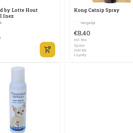
d by Lotte Hout
Kong Catnip Spray
l Inez
jk
Vergelijk
€8,40
9
Incl. btw
Spaar
met My
Loyalty