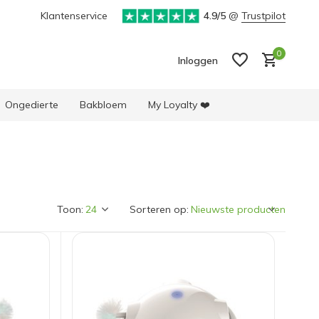
Klantenservice
4.9/5
@
Trustpilot
0
Inloggen
Ongedierte
Bakbloem
My Loyalty ❤️
Account aanmaken
Account aanmaken
Toon:
Sorteren op: