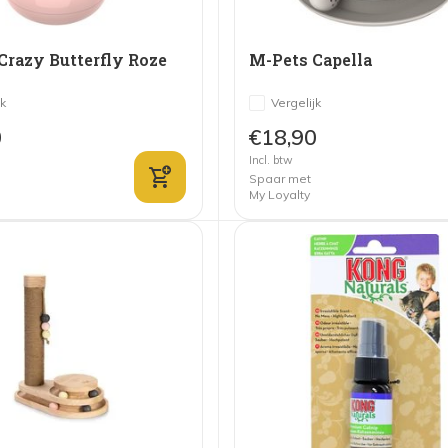
Crazy Butterfly Roze
M-Pets Capella
jk
Vergelijk
0
€18,90
Incl. btw
Spaar met
My Loyalty