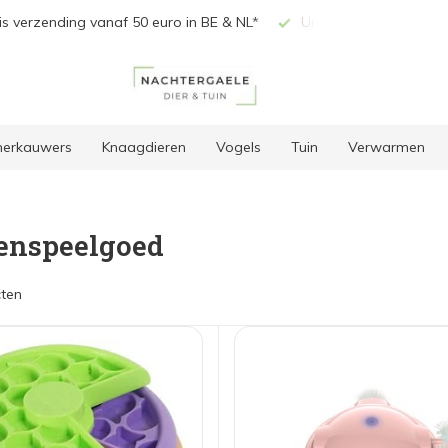
vanaf 50 euro in BE & NL*
Unieke selectie producten
 herkauwers
Knaagdieren
Vogels
Tuin
Verwarmen
enspeelgoed
ten