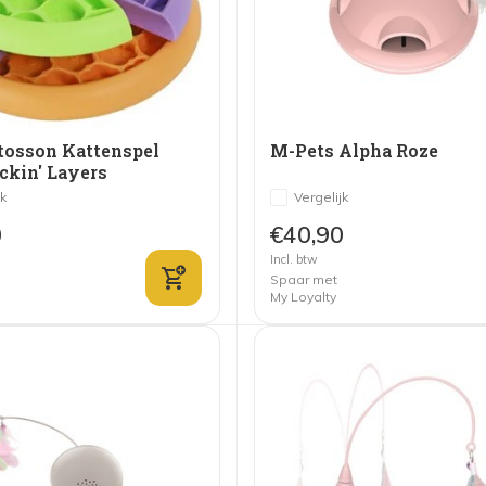
tosson Kattenspel
M-Pets Alpha Roze
ckin' Layers
jk
Vergelijk
0
€40,90
Incl. btw
Spaar met
My Loyalty