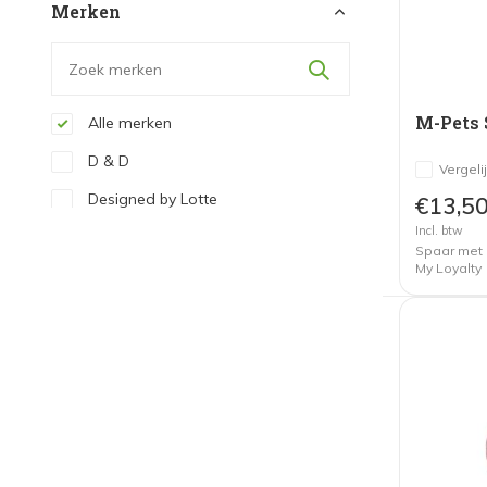
Merken
M-Pets 
Alle merken
D & D
Vergeli
Designed by Lotte
€13,5
Incl. btw
Kong
Spaar met
My Loyalty
M-Pets
Nina Ottosson
The Pet Doctor