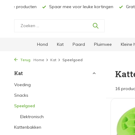
ucten
Spaar mee voor leuke kortingen
Gratis verzending 
Hond
Kat
Paard
Pluimvee
Kleine
Terug
Home
Kat
Speelgoed
Katt
Kat
Voeding
16 produc
Snacks
Speelgoed
Elektronisch
Kattenbakken