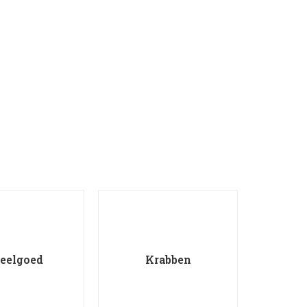
Eet
eelgoed
Krabben
dri