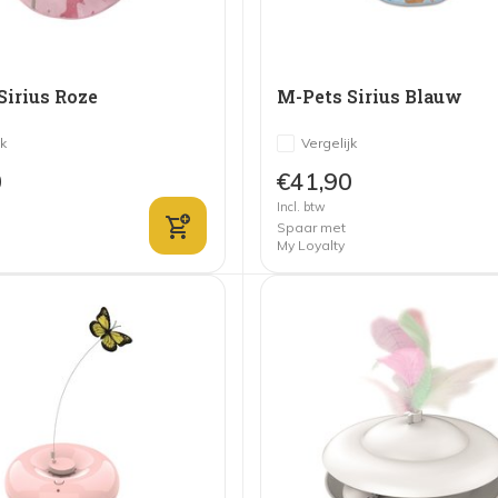
Sirius Roze
M-Pets Sirius Blauw
jk
Vergelijk
0
€41,90
Incl. btw
Spaar met
My Loyalty