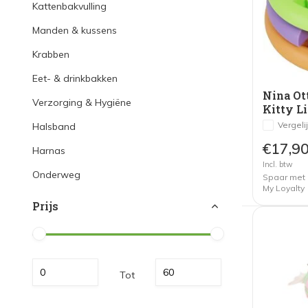
Kattenbakvulling
Manden & kussens
Krabben
Eet- & drinkbakken
Nina Ot
Verzorging & Hygiëne
Kitty Li
Vergeli
Halsband
€17,9
Harnas
Incl. btw
Onderweg
Spaar met
My Loyalty
Prijs
Tot