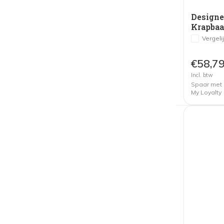
Designe
Krapbaa
Vergeli
€58,7
Incl. btw
Spaar met
My Loyalty