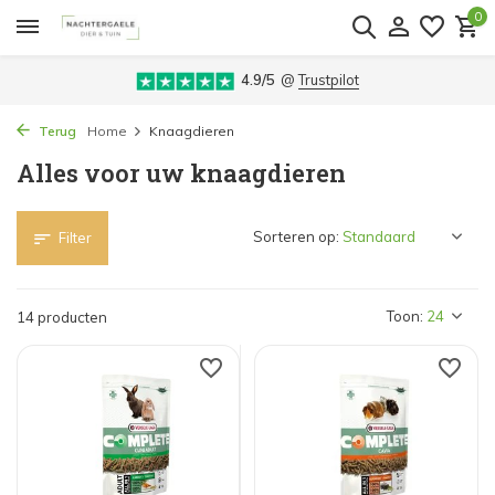
0
4.9/5
@
Trustpilot
Terug
Home
Knaagdieren
Alles voor uw knaagdieren
Sorteren op:
Filter
Toon:
14 producten