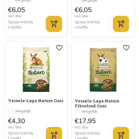
Vergelijk
€6,05
€6,05
Incl. btw
Incl. btw
Spaar met My
Spaar met My
Loyalty
Loyalty
Versele-Laga Nature Cuni
Versele-Laga Nature
Fibrefood Cuni
Vergelijk
Vergelijk
€4,30
€17,95
Incl. btw
Incl. btw
Spaar met My
Spaar met My
Loyalty
Loyalty