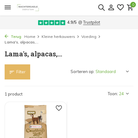
0
4.9/5
@
Trustpilot
Terug
Home
Kleine herkauwers
Voeding
Lama's, alpacas,...
Lama's, alpacas,...
Sorteren op:
Filter
Toon:
1 product