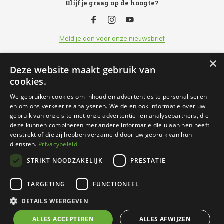
Blijf je graag op de hoogte?
Meld je aan voor onze nieuwsbrief
×
Deze website maakt gebruik van
Klantenservice
cookies.
We gebruiken cookies om inhoud en advertenties te personaliseren
Openingsuren
en om ons verkeer te analyseren. We delen ook informatie over uw
gebruik van onze site met onze advertentie- en analysepartners, die
deze kunnen combineren met andere informatie die u aan hen heeft
Informatie
verstrekt of die zij hebben verzameld door uw gebruik van hun
diensten.
Privacybeleid
STRIKT NOODZAKELIJK
PRESTATIE
Contact
TARGETING
FUNCTIONEEL
© 2026 Nachtergaele, Uw partner voor dier & tuin - Theme
DETAILS WEERGEVEN
By
DMWS
x
Plus+
ALLES ACCEPTEREN
ALLES AFWIJZEN