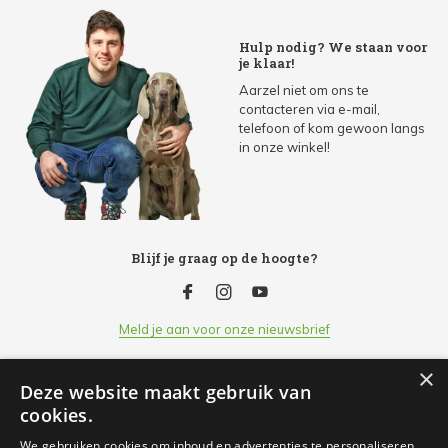
Hulp nodig? We staan voor
je klaar!
Aarzel niet om ons te
contacteren via e-mail,
telefoon of kom gewoon langs
in onze winkel!
Blijf je graag op de hoogte?
Meld je aan voor onze nieuwsbrief
×
Deze website maakt gebruik van
Klantenservice
cookies.
We gebruiken cookies om inhoud en advertenties te personaliseren