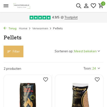
0
4.9/5
@
Trustpilot
Terug
Home
Verwarmen
Pellets
Pellets
Sorteren op:
Filter
Toon:
2 producten