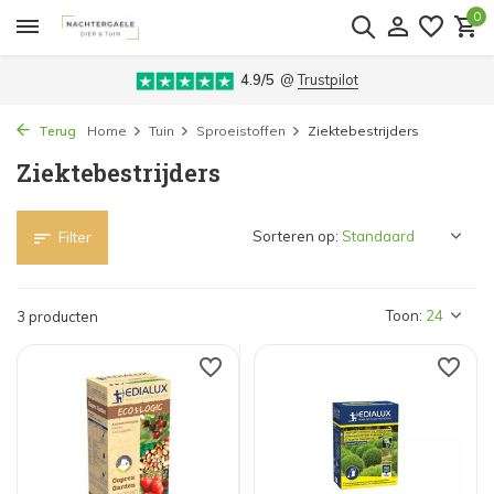
0
4.9/5
@
Trustpilot
Terug
Home
Tuin
Sproeistoffen
Ziektebestrijders
Ziektebestrijders
Sorteren op:
Filter
Toon:
3 producten