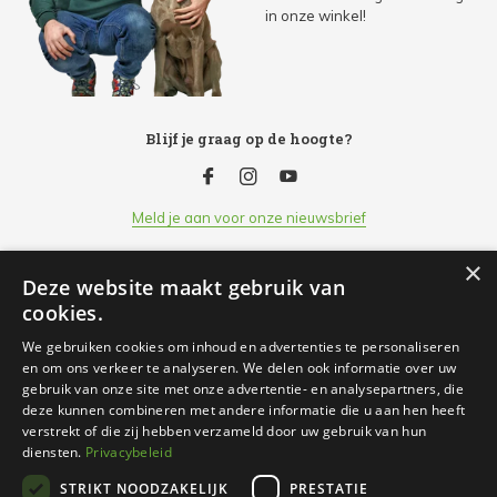
in onze winkel!
Blijf je graag op de hoogte?
Meld je aan voor onze nieuwsbrief
×
Deze website maakt gebruik van
Klantenservice
cookies.
We gebruiken cookies om inhoud en advertenties te personaliseren
Openingsuren
en om ons verkeer te analyseren. We delen ook informatie over uw
gebruik van onze site met onze advertentie- en analysepartners, die
deze kunnen combineren met andere informatie die u aan hen heeft
Informatie
verstrekt of die zij hebben verzameld door uw gebruik van hun
diensten.
Privacybeleid
STRIKT NOODZAKELIJK
PRESTATIE
Contact