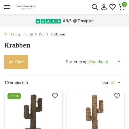
0
4.9/5
@
Trustpilot
Terug
Home
Kat
Krabben
Krabben
Sorteren op:
Filter
Toon:
10 producten
-10%