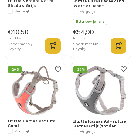
Hurtta Venture No-Pull
Hurtta Harnas Weekend
Shadow Grijs
Warrior Desert
Vergelijk
Vergelijk
Beter voor je hond
€40,50
€54,90
Incl. btw
Incl. btw
Spaar met My
Spaar met My
Loyalty
Loyalty
-20%
-20%
Hurtta Harnas Venture
Hurtta Harnas Adventure
Coral
Harnas Grijs (zonder
handvat)
Vergelijk
Vergelijk