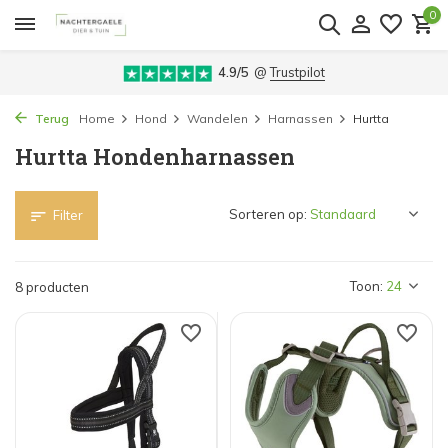
0
4.9/5
@
Trustpilot
Terug
Home
Hond
Wandelen
Harnassen
Hurtta
Hurtta Hondenharnassen
Sorteren op:
Filter
Toon:
8 producten