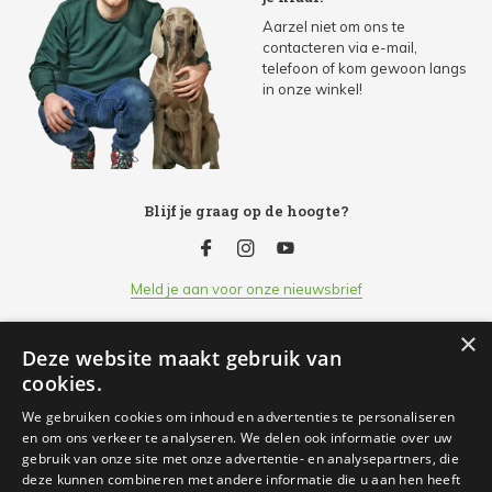
Aarzel niet om ons te
contacteren via e-mail,
telefoon of kom gewoon langs
in onze winkel!
Blijf je graag op de hoogte?
Meld je aan voor onze nieuwsbrief
×
Deze website maakt gebruik van
Klantenservice
cookies.
We gebruiken cookies om inhoud en advertenties te personaliseren
Openingsuren
en om ons verkeer te analyseren. We delen ook informatie over uw
gebruik van onze site met onze advertentie- en analysepartners, die
deze kunnen combineren met andere informatie die u aan hen heeft