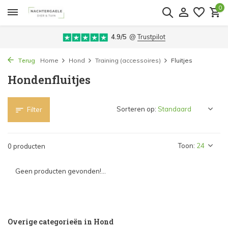
0
4.9/5
@
Trustpilot
Terug
Home
Hond
Training (accessoires)
Fluitjes
Hondenfluitjes
Sorteren op:
Filter
Toon:
0 producten
Geen producten gevonden!...
Overige categorieën in Hond