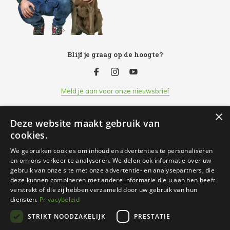
Blijf je graag op de hoogte?
Meld je aan voor onze nieuwsbrief
×
Deze website maakt gebruik van
Klantenservice
cookies.
We gebruiken cookies om inhoud en advertenties te personaliseren
Openingsuren
en om ons verkeer te analyseren. We delen ook informatie over uw
gebruik van onze site met onze advertentie- en analysepartners, die
deze kunnen combineren met andere informatie die u aan hen heeft
Informatie
verstrekt of die zij hebben verzameld door uw gebruik van hun
diensten.
Privacybeleid
STRIKT NOODZAKELIJK
PRESTATIE
Contact