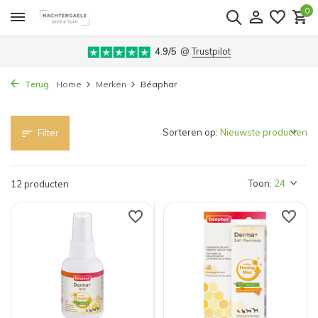
0
4.9/5
@
Trustpilot
Terug
Home
Merken
Béaphar
Sorteren op:
Filter
Toon:
12 producten