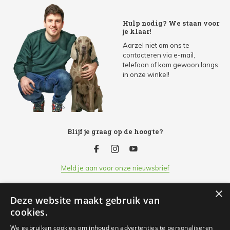
Hulp nodig? We staan voor
je klaar!
Aarzel niet om ons te
contacteren via e-mail,
telefoon of kom gewoon langs
in onze winkel!
Blijf je graag op de hoogte?
Meld je aan voor onze nieuwsbrief
×
Deze website maakt gebruik van
Klantenservice
cookies.
We gebruiken cookies om inhoud en advertenties te personaliseren