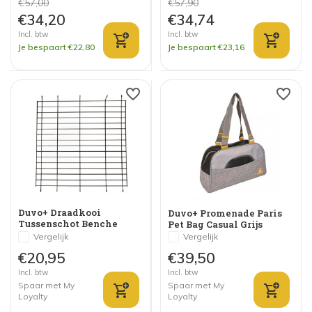
€57,00
€57,90
€34,20
€34,74
Incl. btw
Incl. btw
Je bespaart €22,80
Je bespaart €23,16
Duvo+ Draadkooi
Duvo+ Promenade Paris
Tussenschot Benche
Pet Bag Casual Grijs
Zwart
Vergelijk
Vergelijk
€20,95
€39,50
Incl. btw
Incl. btw
Spaar met My
Spaar met My
Loyalty
Loyalty