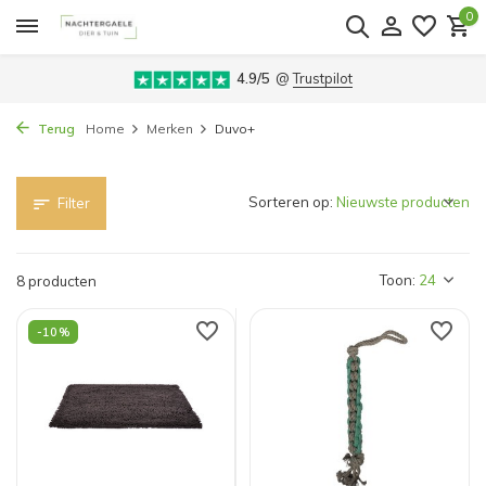
0
4.9/5
@
Trustpilot
Terug
Home
Merken
Duvo+
Sorteren op:
Filter
Toon:
8 producten
-10%