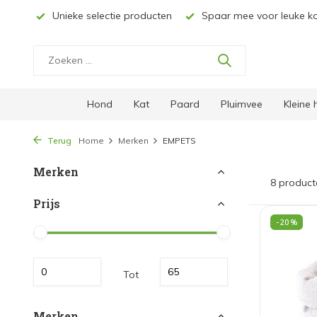
ucten
Spaar mee voor leuke kortingen
Gratis verzending 
Hond
Kat
Paard
Pluimvee
Kleine
Terug
Home
Merken
EMPETS
Merken
8 product
Prijs
-20%
Tot
Merken