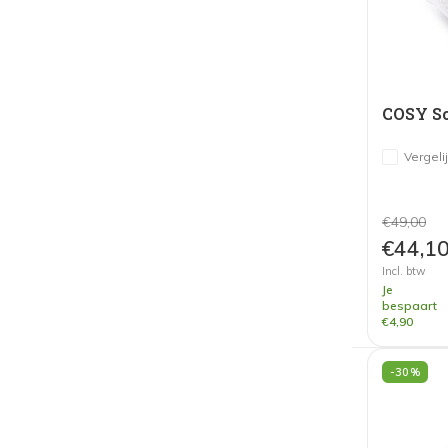
Vergeli
€49,00
€44,1
Incl. btw
Je
bespaart
€4,90
-30%