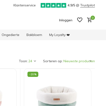
Klantenservice
4.9/5
@
Trustpilot
0
Inloggen
Ongedierte
Bakbloem
My Loyalty ❤️
Toon:
Sorteren op:
Account aanmaken
Account aanmaken
-20%