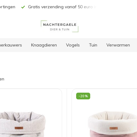
vanaf 50 euro in BE & NL*
Unieke selectie producten
 herkauwers
Knaagdieren
Vogels
Tuin
Verwarmen
en
-20%