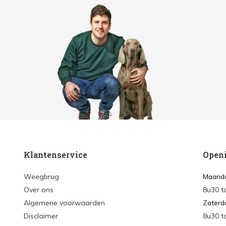
Klantenservice
Open
Weegbrug
Maanda
Over ons
8u30 t
Algemene voorwaarden
Zaterd
Disclaimer
8u30 t