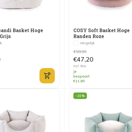
andi Basket Hoge
COSY Soft Basket Hoge
Grijs
Randen Roze
jk
Vergelijk
€59,00
0
€47,20
Incl. btw
Je
bespaart
€11,80
-20%