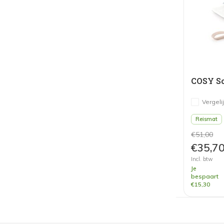
COSY So
Vergeli
Reismat
€51,00
€35,7
Incl. btw
Je
bespaart
€15,30