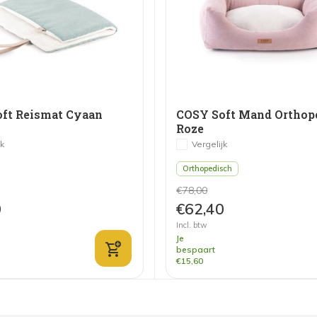
ft Reismat Cyaan
COSY Soft Mand Orthop
Roze
jk
Vergelijk
Orthopedisch
€78,00
0
€62,40
Incl. btw
Je
bespaart
€15,60