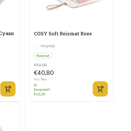
 Cyaan
COSY Soft Reismat Roze
Vergelijk
Reismat
€51,00
€40,80
Incl. btw
Je
bespaart
€10,20