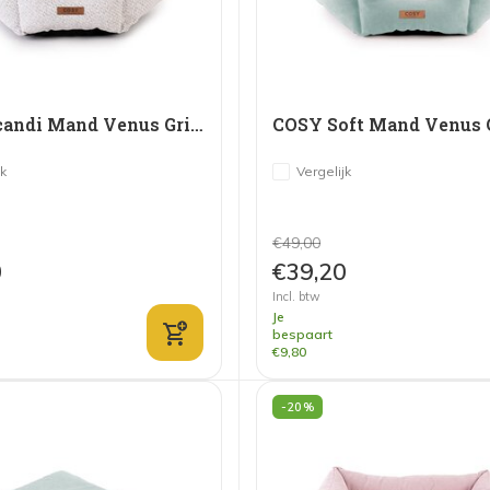
COSY Scandi Mand Venus Grijs
COSY Soft Mand Venus
jk
Vergelijk
€49,00
0
€39,20
Incl. btw
Je
bespaart
€9,80
-20%