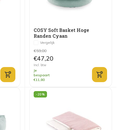
COSY Soft Basket Hoge
Randen Cyaan
Vergelijk
€59,00
€47,20
Incl. btw
Je
bespaart
€11,80
-20%