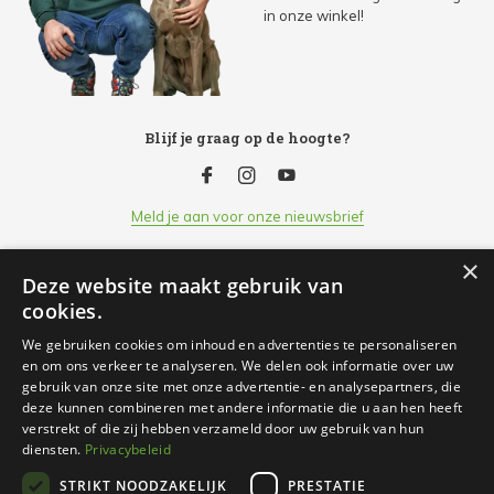
in onze winkel!
Blijf je graag op de hoogte?
Meld je aan voor onze nieuwsbrief
×
Deze website maakt gebruik van
Klantenservice
cookies.
We gebruiken cookies om inhoud en advertenties te personaliseren
Openingsuren
en om ons verkeer te analyseren. We delen ook informatie over uw
gebruik van onze site met onze advertentie- en analysepartners, die
deze kunnen combineren met andere informatie die u aan hen heeft
Informatie
verstrekt of die zij hebben verzameld door uw gebruik van hun
diensten.
Privacybeleid
STRIKT NOODZAKELIJK
PRESTATIE
Contact