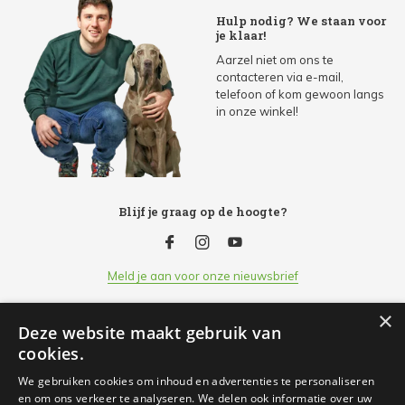
Hulp nodig? We staan voor
je klaar!
Aarzel niet om ons te
contacteren via e-mail,
telefoon of kom gewoon langs
in onze winkel!
Blijf je graag op de hoogte?
Meld je aan voor onze nieuwsbrief
×
Deze website maakt gebruik van
Klantenservice
cookies.
We gebruiken cookies om inhoud en advertenties te personaliseren
Openingsuren
en om ons verkeer te analyseren. We delen ook informatie over uw