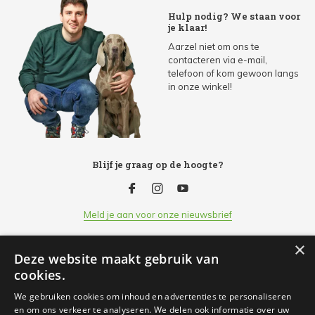
Hulp nodig? We staan voor
je klaar!
Aarzel niet om ons te
contacteren via e-mail,
telefoon of kom gewoon langs
in onze winkel!
Blijf je graag op de hoogte?
Meld je aan voor onze nieuwsbrief
×
Deze website maakt gebruik van
Klantenservice
cookies.
We gebruiken cookies om inhoud en advertenties te personaliseren
Openingsuren
en om ons verkeer te analyseren. We delen ook informatie over uw