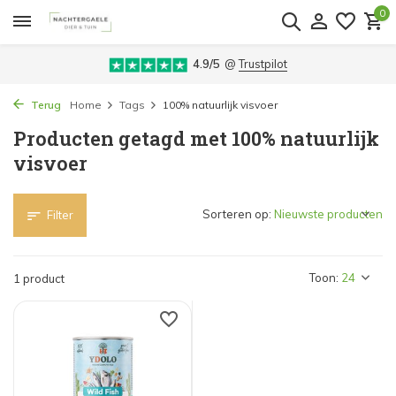
0
4.9/5
@
Trustpilot
Terug
Home
Tags
100% natuurlijk visvoer
Producten getagd met 100% natuurlijk
visvoer
Sorteren op:
Filter
Toon:
1 product