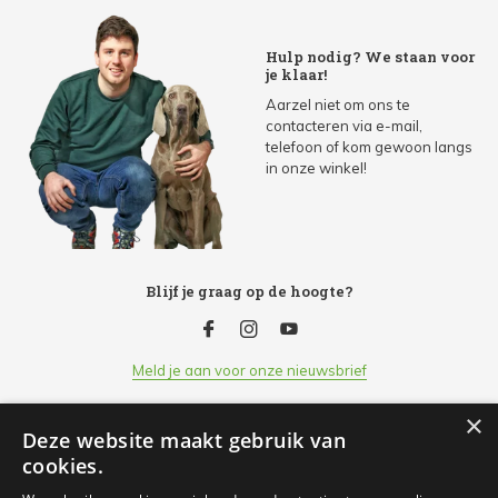
Hulp nodig? We staan voor
je klaar!
Aarzel niet om ons te
contacteren via e-mail,
telefoon of kom gewoon langs
in onze winkel!
Blijf je graag op de hoogte?
Meld je aan voor onze nieuwsbrief
×
Deze website maakt gebruik van
Klantenservice
cookies.