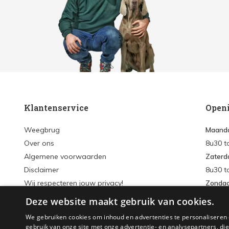
Klantenservice
Open
Weegbrug
Maanda
Over ons
8u30 t
Algemene voorwaarden
Zaterd
Disclaimer
8u30 t
Wij respecteren jouw privacy!
Zonda
Verzenden & retourneren
Deze website maakt gebruik van cookies.
Inlogg
Sitemap
We gebruiken cookies om inhoud en advertenties te personaliseren 
Accou
gebruik van onze site met onze advertentie- en analysepartners, d