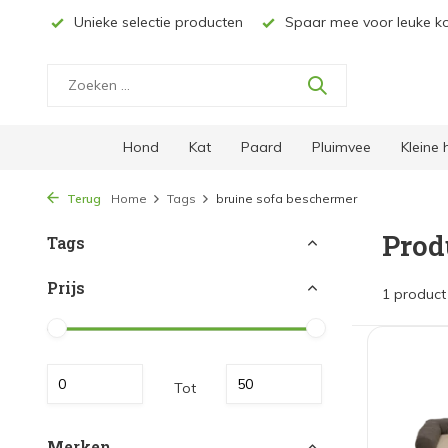
oducten
Spaar mee voor leuke kortingen
Gratis verzendi
Hond
Kat
Paard
Pluimvee
Kleine
Terug
Home
Tags
bruine sofa beschermer
Prod
Tags
Prijs
1 product
Tot
Merken