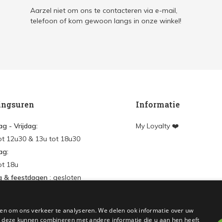
Aarzel niet om ons te contacteren via e-mail,
telefoon of kom gewoon langs in onze winkel!
ingsuren
Informatie
g - Vrijdag:
My Loyalty ❤️
ot 12u30 & 13u tot 18u30
ag:
ot 18u
g & feestdagen
: gesloten
en
en om ons verkeer te analyseren. We delen ook informatie over uw
nt aanmaken
ie deze kunnen combineren met andere informatie die u aan hen heeft