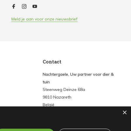
Meld je aan voor onze nieuwsbrief
Contact
Nachtergaele, Uw partner voor dier &
tuin
Steenweg Deinze 68a
9810 Nazareth
België
×
Tel:
+3293861572
E-mail:
info@nachtergaeledier-tuin.be