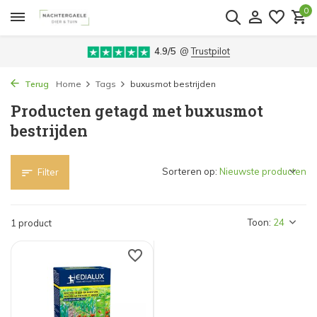
0
4.9/5
@
Trustpilot
Terug
Home
Tags
buxusmot bestrijden
Producten getagd met buxusmot
bestrijden
Sorteren op:
Filter
Toon:
1 product