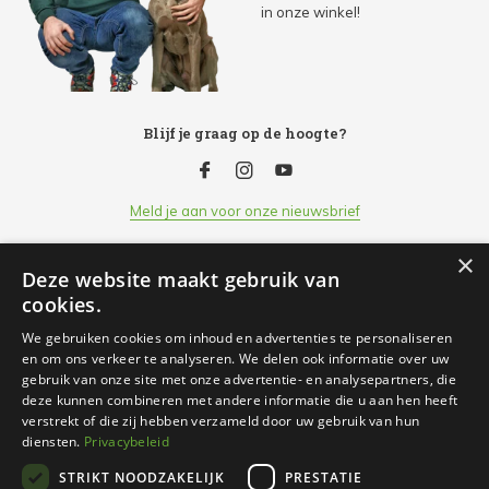
in onze winkel!
Blijf je graag op de hoogte?
Meld je aan voor onze nieuwsbrief
×
Deze website maakt gebruik van
Klantenservice
cookies.
We gebruiken cookies om inhoud en advertenties te personaliseren
Openingsuren
en om ons verkeer te analyseren. We delen ook informatie over uw
gebruik van onze site met onze advertentie- en analysepartners, die
deze kunnen combineren met andere informatie die u aan hen heeft
Informatie
verstrekt of die zij hebben verzameld door uw gebruik van hun
diensten.
Privacybeleid
STRIKT NOODZAKELIJK
PRESTATIE
Contact