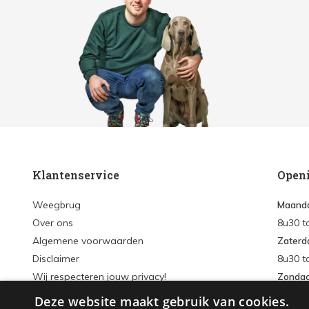
Klantenservice
Open
Weegbrug
Maanda
Over ons
8u30 t
Algemene voorwaarden
Zaterd
Disclaimer
8u30 t
Wij respecteren jouw privacy!
Zonda
Verzenden & retourneren
Deze website maakt gebruik van cookies.
Inlogg