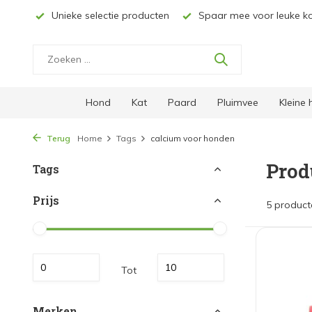
ucten
Spaar mee voor leuke kortingen
Gratis verzending
Hond
Kat
Paard
Pluimvee
Kleine
Terug
Home
Tags
calcium voor honden
Prod
Tags
Prijs
5 product
Tot
Merken