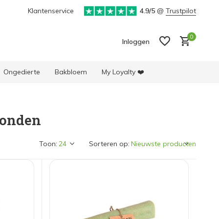
Klantenservice
4.9/5
@
Trustpilot
0
Inloggen
Ongedierte
Bakbloem
My Loyalty ❤️
honden
Account aanmaken
Account aanmaken
Toon:
Sorteren op: