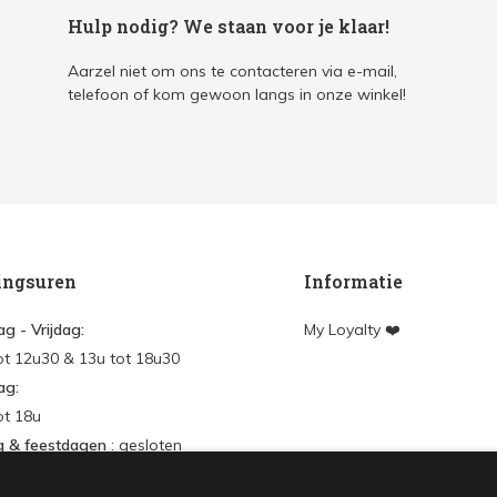
Hulp nodig? We staan voor je klaar!
Aarzel niet om ons te contacteren via e-mail,
telefoon of kom gewoon langs in onze winkel!
ingsuren
Informatie
g - Vrijdag:
My Loyalty ❤️
ot 12u30 & 13u tot 18u30
ag:
ot 18u
g & feestdagen
: gesloten
en