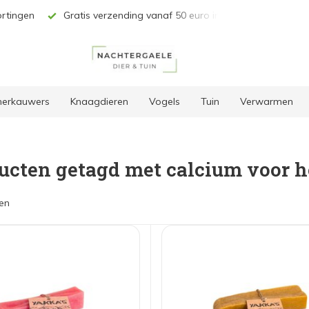
 vanaf 50 euro in BE & NL*
Unieke selectie producten
 herkauwers
Knaagdieren
Vogels
Tuin
Verwarmen
ucten getagd met calcium voor 
en