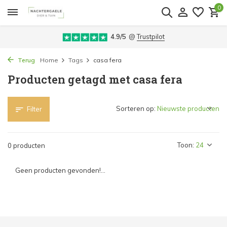
0
4.9/5
@
Trustpilot
Terug
Home
Tags
casa fera
Producten getagd met casa fera
Sorteren op:
Filter
Toon:
0 producten
Geen producten gevonden!...