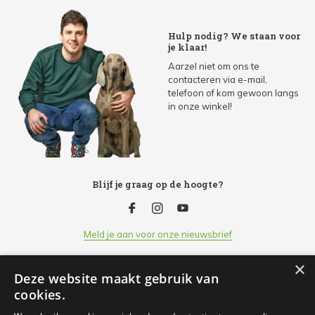
Hulp nodig? We staan voor
je klaar!
Aarzel niet om ons te
contacteren via e-mail,
telefoon of kom gewoon langs
in onze winkel!
Blijf je graag op de hoogte?
Meld je aan voor onze nieuwsbrief
×
Deze website maakt gebruik van
Klantenservice
cookies.