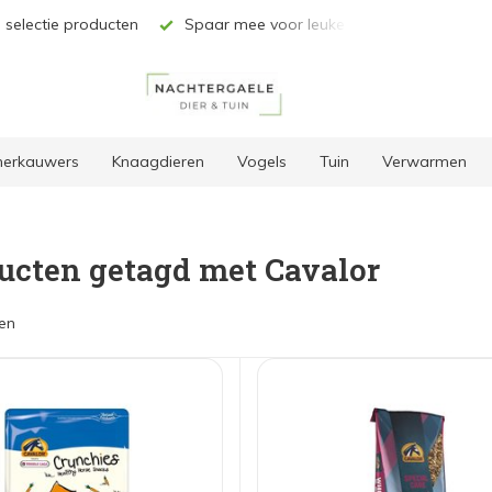
 selectie producten
Spaar mee voor leuke kortingen
Grat
 herkauwers
Knaagdieren
Vogels
Tuin
Verwarmen
ucten getagd met Cavalor
en