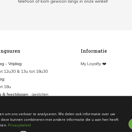
telefoon of kom gewoon langs in onze winkel!
ingsuren
Informatie
g - Vrijdag:
My Loyalty ❤️
ot 12u30 & 13u tot 18u30
ag:
ot 18u
g & feestdagen
: gesloten
en
en om ons verkeer te analyseren. We delen ook informatie over uw
nt aanmaken
ie deze kunnen combineren met andere informatie die u aan hen heeft
sten.
Privacybeleid