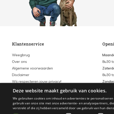
Klantenservice
Open
Weegbrug
Maanda
Over ons
8u30 t
Algemene voorwaarden
Zaterd
Disclaimer
8u30 t
Wij respecteren jouw privacy!
Zonda
Verzenden & retourneren
Deze website maakt gebruik van cookies.
Inlogg
Sitemap
We gebruiken cookies om inhoud en advertenties te personaliseren 
Accou
gebruik van onze site met onze advertentie- en analysepartners, d
verstrekt of die zij hebben verzameld door uw gebruik van hun dien