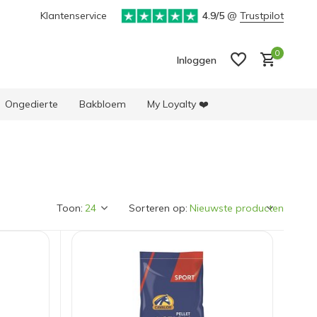
is verzending vanaf 50 euro in BE & NL*
Klantenservice
4.9/5
Unieke selectie produ
@
Trustpilot
0
Inloggen
Ongedierte
Bakbloem
My Loyalty ❤️
Account aanmaken
Account aanmaken
Toon:
Sorteren op: