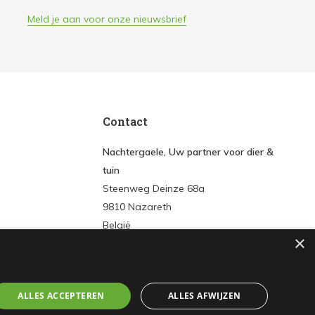
Meld je aan voor onze nieuwsbrief
Contact
Nachtergaele, Uw partner voor dier &
tuin
Steenweg Deinze 68a
9810 Nazareth
België
×
Tel:
+3293861572
E-mail:
info@nachtergaeledier-tuin.be
ALLES ACCEPTEREN
ALLES AFWIJZEN