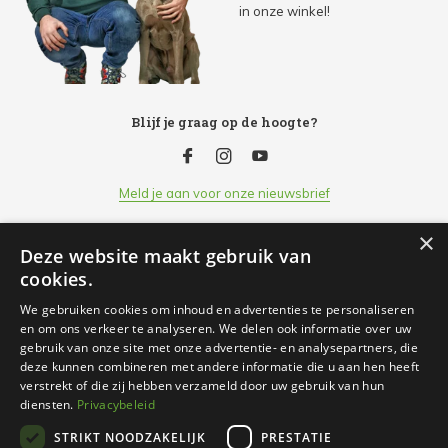
in onze winkel!
Blijf je graag op de hoogte?
Meld je aan voor onze nieuwsbrief
×
Deze website maakt gebruik van
Klantenservice
cookies.
We gebruiken cookies om inhoud en advertenties te personaliseren
Openingsuren
en om ons verkeer te analyseren. We delen ook informatie over uw
gebruik van onze site met onze advertentie- en analysepartners, die
deze kunnen combineren met andere informatie die u aan hen heeft
Informatie
verstrekt of die zij hebben verzameld door uw gebruik van hun
diensten.
Privacybeleid
STRIKT NOODZAKELIJK
PRESTATIE
Contact