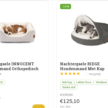
-10%
rgaele INNOCENT
Nachtergaele RIDGE
mand Orthopedisch
Hondenmand Met Kap
it
Donkergrijs
jk
Vergelijk
sch
Met kap
Lekker knus
Wasbaar
Sterke stof
€139,00
5
€125,10
Incl. btw