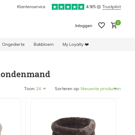
Klantenservice
4.9/5
@
Trustpilot
0
Inloggen
Ongedierte
Bakbloem
My Loyalty ❤️
 hondenmand
Account aanmaken
Account aanmaken
Toon:
Sorteren op: