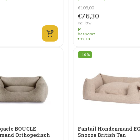
€109,00
0
€76,30
Incl. btw
Je
bespaart
€32,70
-10%
rgaele BOUCLE
Fantail Hondenmand E
mand Orthopedisch
Snooze British Tan