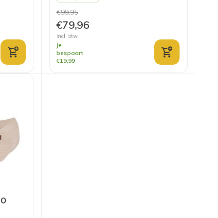
€99,95
€79,96
Incl. btw
Je
bespaart
€19,99
CO