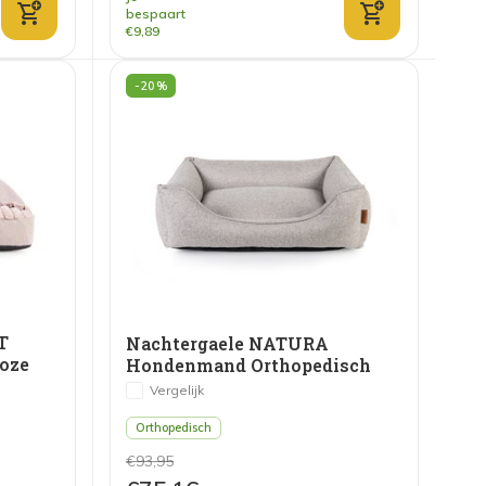
bespaart
€9,89
-20%
T
Nachtergaele NATURA
oze
Hondenmand Orthopedisch
Beige
Vergelijk
Orthopedisch
€93,95