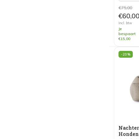
€75,00
€60,0
Incl. btw
Je
bespaart
€15,00
-20%
Nachte
Honden