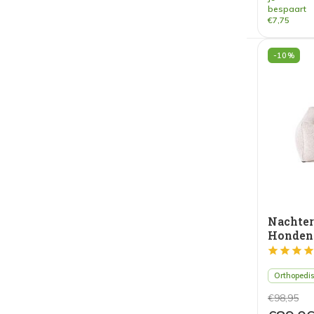
bespaart
€7,75
-10%
Nachte
Honden
Beige
Orthopedi
€98,95