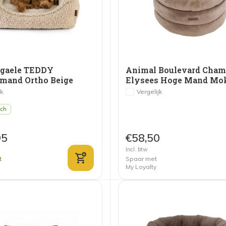
rgaele TEDDY
Animal Boulevard Cham
mand Ortho Beige
Elysees Hoge Mand Mo
jk
Vergelijk
sch
95
€58,50
Incl. btw
t
Spaar met
My Loyalty