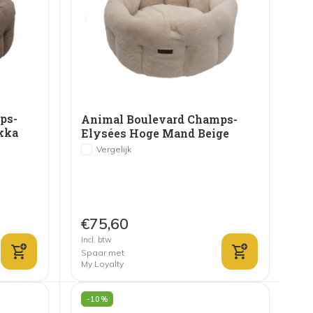
ps-
Animal Boulevard Champs-
kka
Elysées Hoge Mand Beige
Vergelijk
€75,60
Incl. btw
Spaar met
My Loyalty
-10%