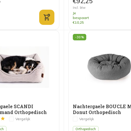
6
€92,25
Incl. btw
Je
bespaart
€10,25
-30%
rgaele SCANDI
Nachtergaele BOUCLE 
mand Orthopedisch
Donut Orthopedisch
Donkergrijs
Vergelijk
Vergelijk
sch
Orthopedisch