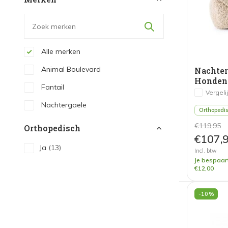
Alle merken
Animal Boulevard
Nachte
Honden
Fantail
Vergeli
Nachtergaele
Orthopedi
€119,95
Orthopedisch
€107,
Ja
(13)
Incl. btw
Je bespaar
€12,00
-10%