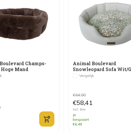
Boulevard Champs-
Animal Boulevard
s Hoge Mand
Snowleopard Sofa Wit/G
ruin
jk
Vergelijk
€64,90
€58,41
0
Incl. btw
Je
bespaart
€6,49