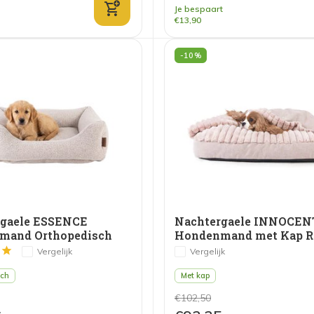
Je bespaart
€13,90
-10%
rgaele ESSENCE
Nachtergaele INNOCEN
mand Orthopedisch
Hondenmand met Kap R
Vergelijk
Vergelijk
sch
Met kap
€102,50