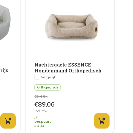
Nachtergaele ESSENCE
rijs
Hondenmand Orthopedisch
Greige
Vergelijk
Orthopedisch
€98,95
€89,06
Incl. btw
Je
bespaart
€9,89