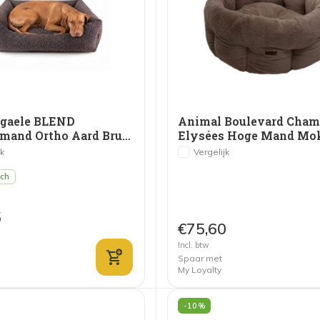
rgaele BLEND
Animal Boulevard Cham
Hondenmand Ortho Aard Bruin
Elysées Hoge Mand Mo
jk
Vergelijk
sch
5
€75,60
Incl. btw
Spaar met
My Loyalty
-10%