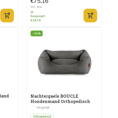
€75,16
Incl. btw
Je
bespaart
€18,79
-20%
Mand
Nachtergaele BOUCLE
Hondenmand Orthopedisch
Donkergrijs
Vergelijk
Orthopedisch