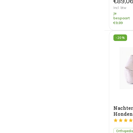
€89,0
Incl. btw
Je
bespaart
€9,89
-20%
Nachte
Honden
Grijs
Orthopedi