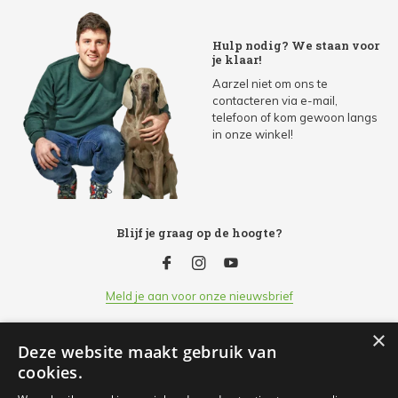
Hulp nodig? We staan voor
je klaar!
Aarzel niet om ons te
contacteren via e-mail,
telefoon of kom gewoon langs
in onze winkel!
Blijf je graag op de hoogte?
Meld je aan voor onze nieuwsbrief
×
Deze website maakt gebruik van
Klantenservice
cookies.