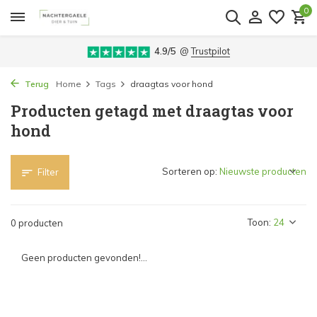
0
4.9/5
@
Trustpilot
Terug
Home
Tags
draagtas voor hond
Producten getagd met draagtas voor
hond
Sorteren op:
Filter
Toon:
0 producten
Geen producten gevonden!...