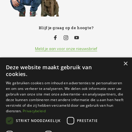
Blijf je graag op de hoogte?
Meld je aan voor onze nieuwsbrief
×
Deze website maakt gebruik van
Klantenservice
cookies.
We gebruiken cookies om inhoud en advertenties te personaliseren
Openingsuren
en om ons verkeer te analyseren. We delen ook informatie over uw
gebruik van onze site met onze advertentie- en analysepartners, die
deze kunnen combineren met andere informatie die u aan hen heeft
Informatie
verstrekt of die zij hebben verzameld door uw gebruik van hun
diensten.
Privacybeleid
STRIKT NOODZAKELIJK
PRESTATIE
Contact