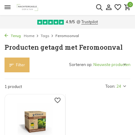
0
4.9/5
@
Trustpilot
Terug
Home
Tags
Feromoonval
Producten getagd met Feromoonval
Sorteren op:
Filter
Toon:
1 product