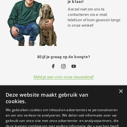
je klaar!
Aarzel niet om ons te
contacteren via e-mail,
telefoon of kom gewoon langs
in onze winkel!
Blijf je graag op de hoogte?
Meld je aan voor onze nieuwsbrief
×
Deze website maakt gebruik van
Klantenservice
cookies.
We gebruiken cookies om inhoud en advertenties te personaliseren
Openingsuren
en om ons verkeer te analyseren. We delen ook informatie over uw
gebruik van onze site met onze advertentie- en analysepartners, die
deze kunnen combineren met andere informatie die u aan hen heeft