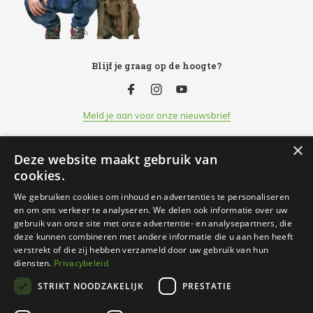
Blijf je graag op de hoogte?
Meld je aan voor onze nieuwsbrief
×
Deze website maakt gebruik van
Klantenservice
cookies.
We gebruiken cookies om inhoud en advertenties te personaliseren
Openingsuren
en om ons verkeer te analyseren. We delen ook informatie over uw
gebruik van onze site met onze advertentie- en analysepartners, die
deze kunnen combineren met andere informatie die u aan hen heeft
Informatie
verstrekt of die zij hebben verzameld door uw gebruik van hun
diensten.
Privacybeleid
STRIKT NOODZAKELIJK
PRESTATIE
Contact