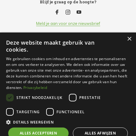
Blijf je graag op de hoogte?
Meld je aan voor onze nieuwsbrief
×
Deze website maakt gebruik van
Klantenservice
cookies.
We gebruiken cookies om inhoud en advertenties te personaliseren
Openingsuren
en om ons verkeer te analyseren. We delen ook informatie over uw
gebruik van onze site met onze advertentie- en analysepartners, die
deze kunnen combineren met andere informatie die u aan hen heeft
Informatie
verstrekt of die zij hebben verzameld door uw gebruik van hun
diensten.
Privacybeleid
STRIKT NOODZAKELIJK
PRESTATIE
Contact
TARGETING
FUNCTIONEEL
© 2026 Nachtergaele, Uw partner voor dier & tuin - Theme
DETAILS WEERGEVEN
By
DMWS
x
Plus+
ALLES ACCEPTEREN
ALLES AFWIJZEN