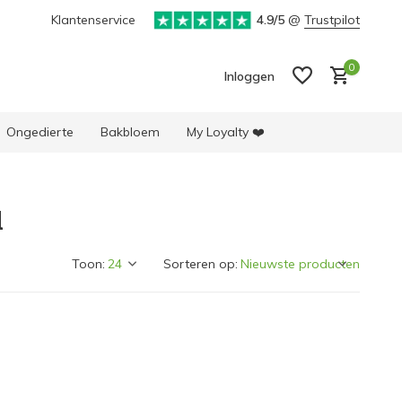
electie producten
Klantenservice
4.9/5
@
Trustpilot
0
Inloggen
Ongedierte
Bakbloem
My Loyalty ❤️
d
Account aanmaken
Account aanmaken
Toon:
Sorteren op: