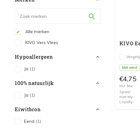
Alle merken
KIVO Vers Vlees
KIVO Ee
Hypoallergeen
Vergeli
Met eend
Ja
(1)
€4,75
100% natuurlijk
Incl. btw
Spaar
Ja
(1)
met My
Loyalty
Eiwitbron
Eend
(1)