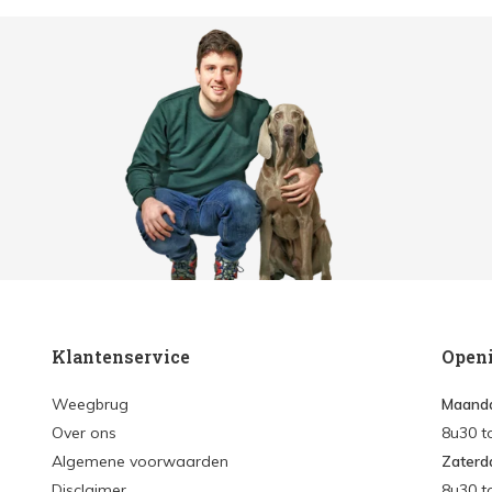
Klantenservice
Open
Weegbrug
Maanda
Over ons
8u30 t
Algemene voorwaarden
Zaterd
Disclaimer
8u30 t