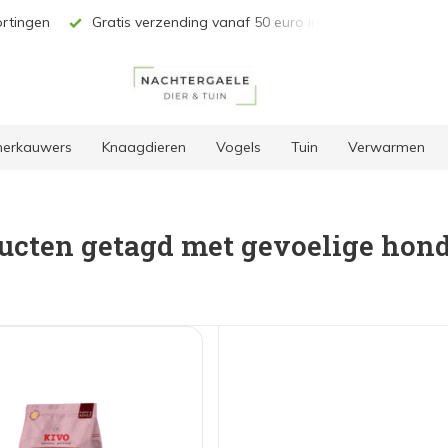
gen
Gratis verzending vanaf 50 euro in BE & NL*
Unieke s
 herkauwers
Knaagdieren
Vogels
Tuin
Verwarmen
ucten getagd met gevoelige hon