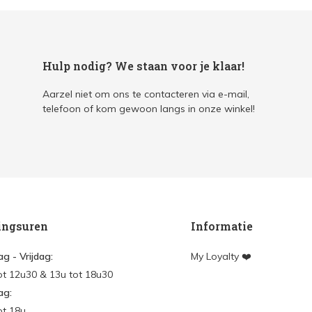
Hulp nodig? We staan voor je klaar!
Aarzel niet om ons te contacteren via e-mail,
telefoon of kom gewoon langs in onze winkel!
ingsuren
Informatie
g - Vrijdag:
My Loyalty ❤️
ot 12u30 & 13u tot 18u30
ag:
ot 18u