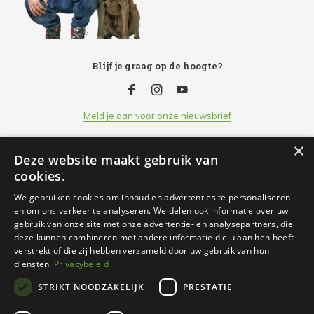
Blijf je graag op de hoogte?
Meld je aan voor onze nieuwsbrief
×
Deze website maakt gebruik van
Klantenservice
cookies.
We gebruiken cookies om inhoud en advertenties te personaliseren
Openingsuren
en om ons verkeer te analyseren. We delen ook informatie over uw
gebruik van onze site met onze advertentie- en analysepartners, die
deze kunnen combineren met andere informatie die u aan hen heeft
Informatie
verstrekt of die zij hebben verzameld door uw gebruik van hun
diensten.
Privacybeleid
STRIKT NOODZAKELIJK
PRESTATIE
Contact