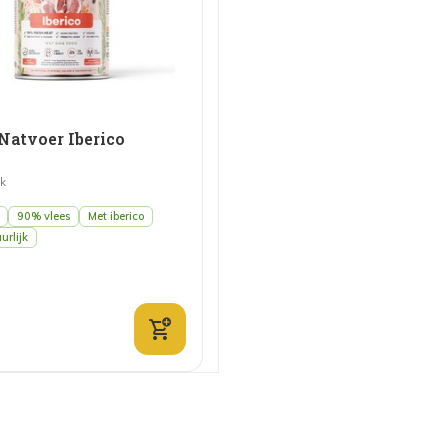
atvoer Iberico
jk
90% vlees
Met iberico
rlijk