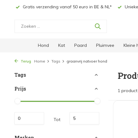
ingen
Gratis verzending vanaf 50 euro in BE & NL*
Unieke
Hond
Kat
Paard
Pluimvee
Kleine
Terug
Home
Tags
graanvrij natvoer hond
Prod
Tags
Prijs
1 product
Tot
Merken