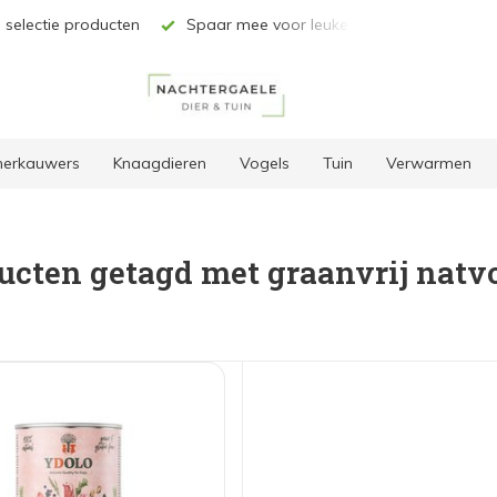
 selectie producten
Spaar mee voor leuke kortingen
Grat
 herkauwers
Knaagdieren
Vogels
Tuin
Verwarmen
ucten getagd met graanvrij natv