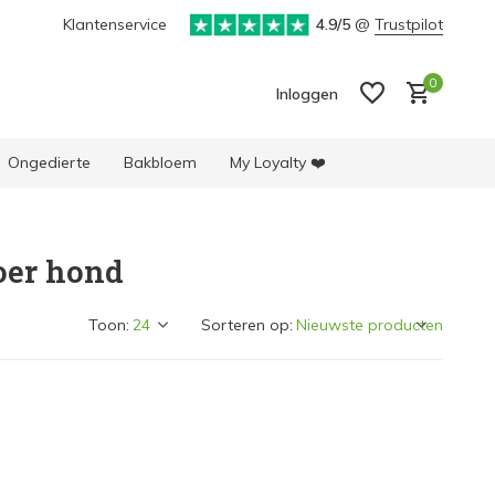
is verzending vanaf 50 euro in BE & NL*
Klantenservice
4.9/5
Unieke selectie produ
@
Trustpilot
0
Inloggen
Ongedierte
Bakbloem
My Loyalty ❤️
oer hond
Account aanmaken
Account aanmaken
Toon:
Sorteren op: