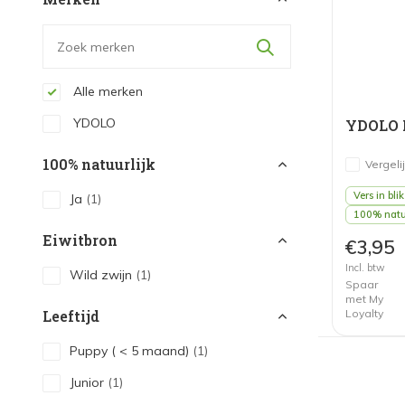
Alle merken
YDOLO
YDOLO N
100% natuurlijk
Vergeli
Vers in blik
Ja
(1)
100% natuu
Eiwitbron
€3,95
Incl. btw
Wild zwijn
(1)
Spaar
met My
Loyalty
Leeftijd
Puppy ( < 5 maand)
(1)
Junior
(1)