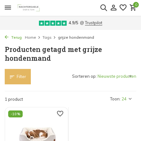
0
4.9/5
@
Trustpilot
Terug
Home
Tags
grijze hondenmand
Producten getagd met grijze
hondenmand
Sorteren op:
Filter
Toon:
1 product
-10%