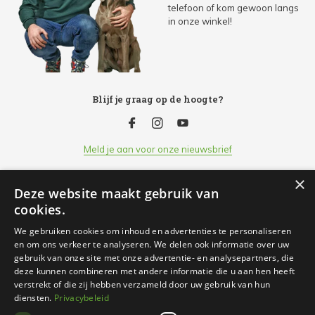
telefoon of kom gewoon langs
in onze winkel!
Blijf je graag op de hoogte?
Meld je aan voor onze nieuwsbrief
×
Deze website maakt gebruik van
Klantenservice
cookies.
We gebruiken cookies om inhoud en advertenties te personaliseren
Openingsuren
en om ons verkeer te analyseren. We delen ook informatie over uw
gebruik van onze site met onze advertentie- en analysepartners, die
deze kunnen combineren met andere informatie die u aan hen heeft
Informatie
verstrekt of die zij hebben verzameld door uw gebruik van hun
diensten.
Privacybeleid