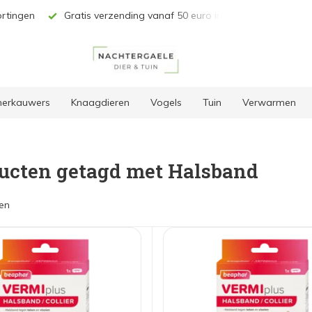
rtingen
Gratis verzending vanaf 50 euro in BE & NL*
Unie
 herkauwers
Knaagdieren
Vogels
Tuin
Verwarmen
ucten getagd met Halsband
en