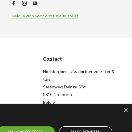
Meld je aan voor onze nieuwsbrief
Contact
Nachtergaele, Uw partner voor dier &
tuin
Steenweg Deinze 68a
9810 Nazareth
België
×
Tel:
+3293861572
E-mail:
info@nachtergaeledier-tuin.be
ALLES ACCEPTEREN
ALLES AFWIJZEN