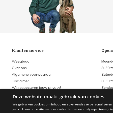
Klantenservice
Open
Weegbrug
Maanda
Over ons
8u30 t
Algemene voorwaarden
Zaterd
Disclaimer
8u30 t
Wij respecteren jouw privacy!
Zonda
Verzenden & retourneren
Deze website maakt gebruik van cookies.
Inlogg
Sitemap
We gebruiken cookies om inhoud en advertenties te personaliseren 
Accou
gebruik van onze site met onze advertentie- en analysepartners, d