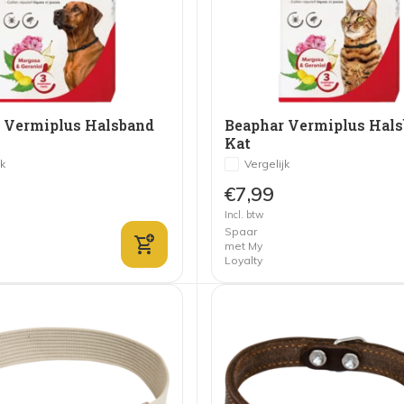
 Vermiplus Halsband
Beaphar Vermiplus Hal
Kat
jk
Vergelijk
€7,99
Incl. btw
Spaar
met My
Loyalty