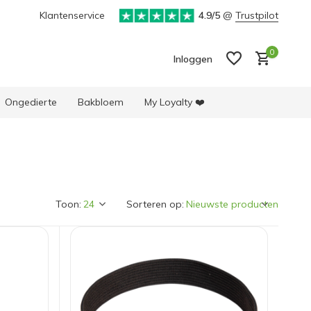
ke selectie producten
Klantenservice
4.9/5
@
Trustpilot
0
Inloggen
Ongedierte
Bakbloem
My Loyalty ❤️
Account aanmaken
Account aanmaken
Toon:
Sorteren op: