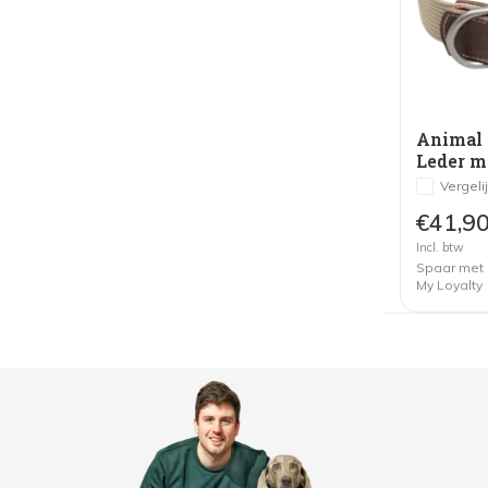
Animal
Leder m
Hond Br
Vergeli
€41,9
Incl. btw
Spaar met
My Loyalty