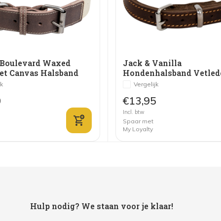
 Boulevard Waxed
Jack & Vanilla
et Canvas Halsband
Hondenhalsband Vetled
uin/Beige
Bruin
jk
Vergelijk
0
€13,95
Incl. btw
Spaar met
My Loyalty
Hulp nodig? We staan voor je klaar!