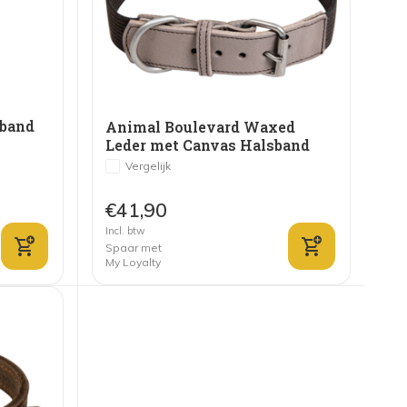
sband
Animal Boulevard Waxed
Leder met Canvas Halsband
Hond Grijs/Bruin
Vergelijk
€41,90
Incl. btw
Spaar met
My Loyalty