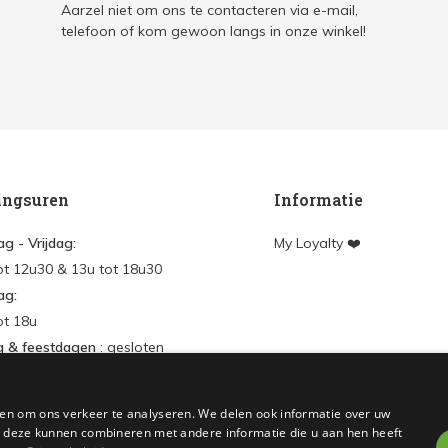
Aarzel niet om ons te contacteren via e-mail,
telefoon of kom gewoon langs in onze winkel!
ingsuren
Informatie
g - Vrijdag:
My Loyalty ❤️
ot 12u30 & 13u tot 18u30
ag:
ot 18u
g & feestdagen
: gesloten
en
en om ons verkeer te analyseren. We delen ook informatie over uw
nt aanmaken
ie deze kunnen combineren met andere informatie die u aan hen heeft