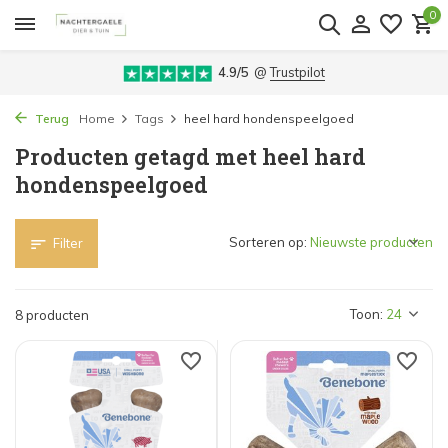
0
4.9/5
@
Trustpilot
Terug
Home
Tags
heel hard hondenspeelgoed
Producten getagd met heel hard
hondenspeelgoed
Sorteren op:
Filter
Toon:
8 producten