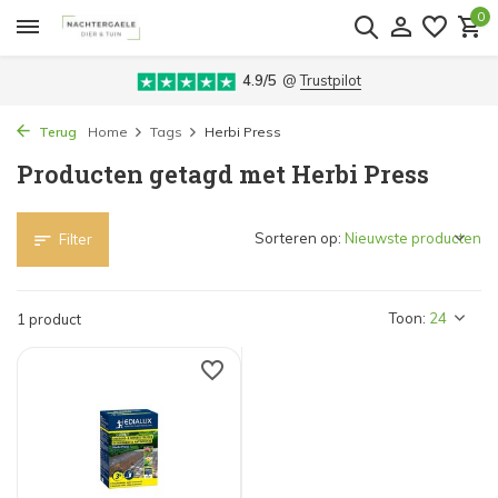
0
4.9/5
@
Trustpilot
Terug
Home
Tags
Herbi Press
Producten getagd met Herbi Press
Sorteren op:
Filter
Toon:
1 product