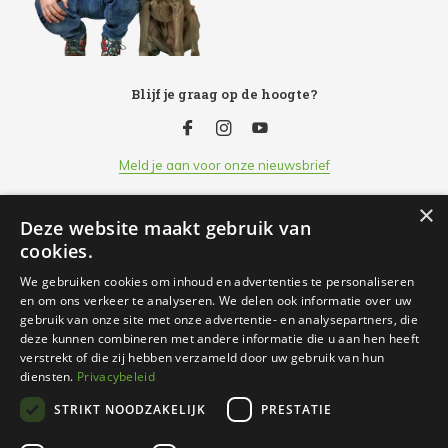
Blijf je graag op de hoogte?
Meld je aan voor onze nieuwsbrief
×
Deze website maakt gebruik van
Klantenservice
cookies.
We gebruiken cookies om inhoud en advertenties te personaliseren
Openingsuren
en om ons verkeer te analyseren. We delen ook informatie over uw
gebruik van onze site met onze advertentie- en analysepartners, die
deze kunnen combineren met andere informatie die u aan hen heeft
Informatie
verstrekt of die zij hebben verzameld door uw gebruik van hun
diensten.
Privacybeleid
STRIKT NOODZAKELIJK
PRESTATIE
Contact