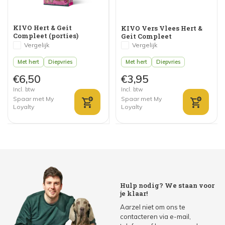
KIVO Hert & Geit
KIVO Vers Vlees Hert &
Compleet (porties)
Geit Compleet
Vergelijk
Vergelijk
Met hert
Diepvries
Met hert
Diepvries
€6,50
€3,95
Incl. btw
Incl. btw
Spaar met My
Spaar met My
Loyalty
Loyalty
Hulp nodig? We staan voor
je klaar!
Aarzel niet om ons te
contacteren via e-mail,