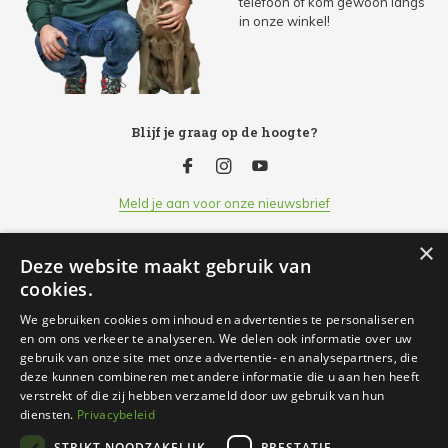
telefoon of kom gewoon langs
in onze winkel!
Blijf je graag op de hoogte?
Meld je aan voor onze nieuwsbrief
×
Deze website maakt gebruik van
Klantenservice
cookies.
We gebruiken cookies om inhoud en advertenties te personaliseren
Openingsuren
en om ons verkeer te analyseren. We delen ook informatie over uw
gebruik van onze site met onze advertentie- en analysepartners, die
deze kunnen combineren met andere informatie die u aan hen heeft
Informatie
verstrekt of die zij hebben verzameld door uw gebruik van hun
diensten.
Privacybeleid
STRIKT NOODZAKELIJK
PRESTATIE