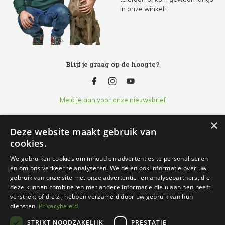
in onze winkel!
Blijf je graag op de hoogte?
Meld je aan voor onze nieuwsbrief
×
Deze website maakt gebruik van
Klantenservice
cookies.
We gebruiken cookies om inhoud en advertenties te personaliseren
Openingsuren
en om ons verkeer te analyseren. We delen ook informatie over uw
gebruik van onze site met onze advertentie- en analysepartners, die
deze kunnen combineren met andere informatie die u aan hen heeft
Informatie
verstrekt of die zij hebben verzameld door uw gebruik van hun
diensten.
Privacybeleid
STRIKT NOODZAKELIJK
PRESTATIE