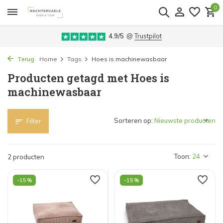
0
4.9/5
@
Trustpilot
Terug
Home
Tags
Hoes is machinewasbaar
Producten getagd met Hoes is
machinewasbaar
Sorteren op:
Filter
Toon:
2 producten
-15%
-15%