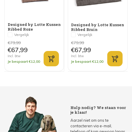
Designed by Lotte Kussen
Designed by Lotte Kussen
Ribbed Roze
Ribbed Bruin
Vergelijk
Vergelijk
€79,99
€79,99
€67,99
€67,99
Incl. btw
Incl. btw
Je bespaart €12,00
Je bespaart €12,00
Hulp nodig? We staan voor
je klaar!
Aarzel niet om ons te
contacteren via e-mail,
telefoon of kom gewoon langs