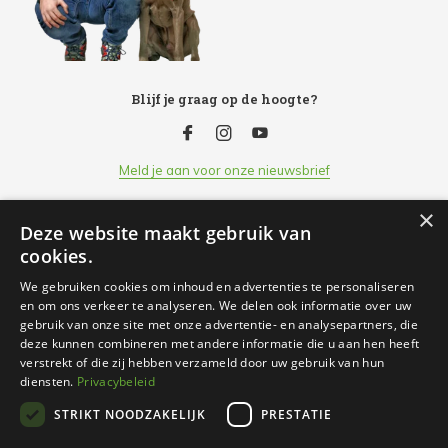
Blijf je graag op de hoogte?
Meld je aan voor onze nieuwsbrief
×
Deze website maakt gebruik van
Klantenservice
cookies.
We gebruiken cookies om inhoud en advertenties te personaliseren
Openingsuren
en om ons verkeer te analyseren. We delen ook informatie over uw
gebruik van onze site met onze advertentie- en analysepartners, die
deze kunnen combineren met andere informatie die u aan hen heeft
Informatie
verstrekt of die zij hebben verzameld door uw gebruik van hun
diensten.
Privacybeleid
STRIKT NOODZAKELIJK
PRESTATIE
Contact