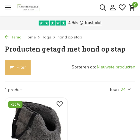
0
4.9/5
@
Trustpilot
Terug
Home
Tags
hond op stap
Producten getagd met hond op stap
Sorteren op:
Filter
Toon:
1 product
-10%