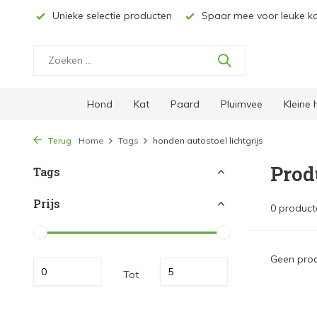
& NL*
Unieke selectie producten
Spaar mee voor leuke ko
Hond
Kat
Paard
Pluimvee
Kleine
Terug
Home
Tags
honden autostoel lichtgrijs
Prod
Tags
Prijs
0 product
Geen prod
Tot