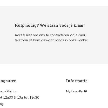
Hulp nodig? We staan voor je klaar!
Aarzel niet om ons te contacteren via e-mail,
telefoon of kom gewoon langs in onze winkel!
ingsuren
Informatie
g - Vrijdag:
My Loyalty ❤️
ot 12u30 & 13u tot 18u30
ag: