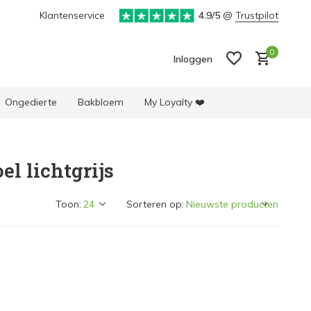
ke selectie producten
Klantenservice
4.9/5
@
Trustpilot
0
Inloggen
Ongedierte
Bakbloem
My Loyalty ❤️
l lichtgrijs
Account aanmaken
Account aanmaken
Toon:
Sorteren op: