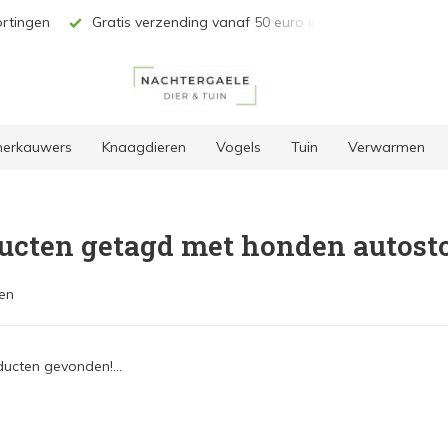
rtingen
Gratis verzending vanaf 50 euro in BE & NL*
Unie
 herkauwers
Knaagdieren
Vogels
Tuin
Verwarmen
ucten getagd met honden autostoe
en
ucten gevonden!...