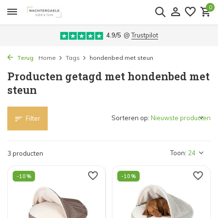
0
4.9/5
@
Trustpilot
Terug
Home
Tags
hondenbed met steun
Producten getagd met hondenbed met
steun
Sorteren op:
Filter
Toon:
3 producten
-10%
-10%