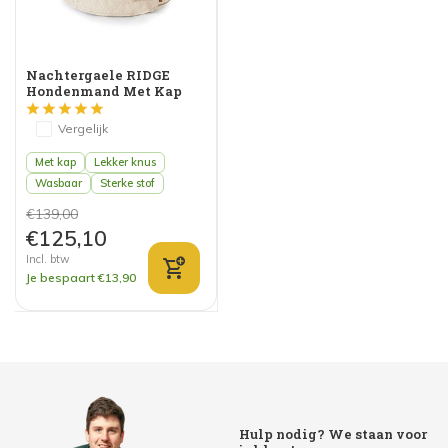
Nachtergaele RIDGE
Hondenmand Met Kap
Beige
Vergelijk
Met kap
Lekker knus
Wasbaar
Sterke stof
€139,00
€125,10
Incl. btw
Je bespaart €13,90
Hulp nodig? We staan voor