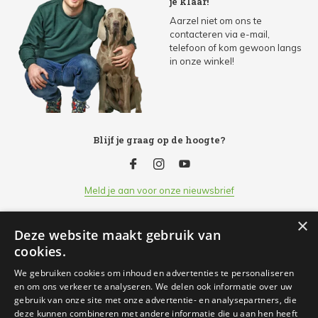
je klaar!
Aarzel niet om ons te
contacteren via e-mail,
telefoon of kom gewoon langs
in onze winkel!
Blijf je graag op de hoogte?
Meld je aan voor onze nieuwsbrief
×
Deze website maakt gebruik van
Klantenservice
cookies.
We gebruiken cookies om inhoud en advertenties te personaliseren
Openingsuren
en om ons verkeer te analyseren. We delen ook informatie over uw
gebruik van onze site met onze advertentie- en analysepartners, die
deze kunnen combineren met andere informatie die u aan hen heeft