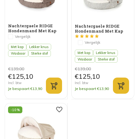
Nachtergaele RIDGE
Nachtergaele RIDGE
Hondenmand Met Kap
Hondenmand Met Kap
Bruin
Lichtgrijs
Vergelijk
Vergelijk
Met kap
Lekker knus
Met kap
Lekker knus
Wasbaar
Sterke stof
Wasbaar
Sterke stof
€139,00
€139,00
€125,10
€125,10
Incl. btw
Incl. btw
Je bespaart €13,90
Je bespaart €13,90
-10%