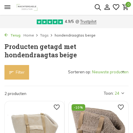
0
4.9/5
@
Trustpilot
Terug
Home
Tags
hondendraagtas beige
Producten getagd met
hondendraagtas beige
Sorteren op:
Filter
Toon:
2 producten
-10%