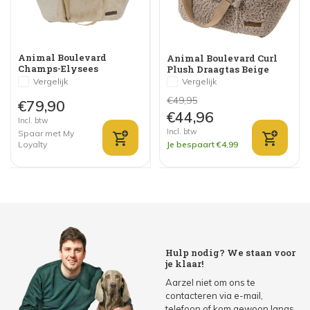
Animal Boulevard
Animal Boulevard Curl
Champs-Elysees
Plush Draagtas Beige
Draagtas Beige
Vergelijk
Vergelijk
€49,95
€79,90
€44,96
Incl. btw
Incl. btw
Spaar met My
Loyalty
Je bespaart €4,99
Hulp nodig? We staan voor
je klaar!
Aarzel niet om ons te
contacteren via e-mail,
telefoon of kom gewoon langs