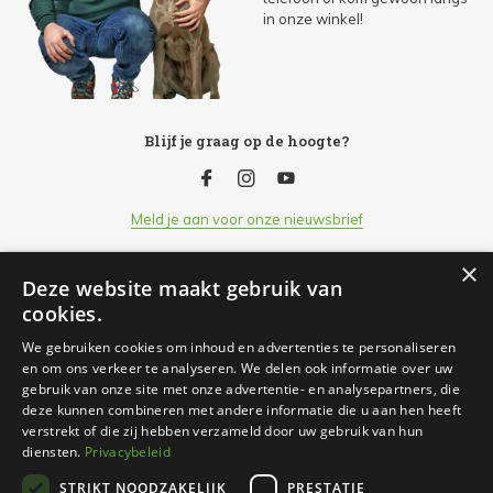
in onze winkel!
Blijf je graag op de hoogte?
Meld je aan voor onze nieuwsbrief
×
Deze website maakt gebruik van
Klantenservice
cookies.
We gebruiken cookies om inhoud en advertenties te personaliseren
Openingsuren
en om ons verkeer te analyseren. We delen ook informatie over uw
gebruik van onze site met onze advertentie- en analysepartners, die
deze kunnen combineren met andere informatie die u aan hen heeft
Informatie
verstrekt of die zij hebben verzameld door uw gebruik van hun
diensten.
Privacybeleid
STRIKT NOODZAKELIJK
PRESTATIE