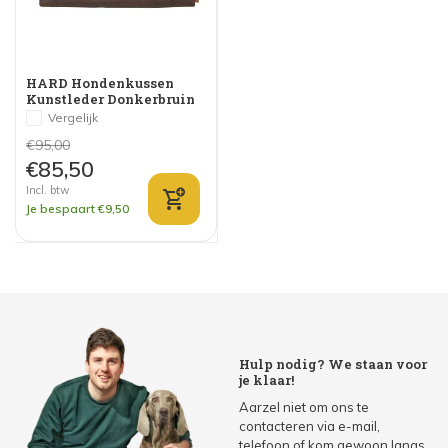
HARD Hondenkussen
Kunstleder Donkerbruin
Vergelijk
€95,00
€85,50
Incl. btw
Je bespaart €9,50
Hulp nodig? We staan voor
je klaar!
Aarzel niet om ons te
contacteren via e-mail,
telefoon of kom gewoon langs