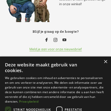
in onze winkel!
Blijf je graag op de hoogte?
Meld je aan voor onze nieuwsbrief
×
Deze website maakt gebruik van
Klantenservice
cookies.
We gebruiken cookies om inhoud en advertenties te personaliseren
Openingsuren
en om ons verkeer te analyseren. We delen ook informatie over uw
gebruik van onze site met onze advertentie- en analysepartners, die
deze kunnen combineren met andere informatie die u aan hen heeft
Informatie
verstrekt of die zij hebben verzameld door uw gebruik van hun
diensten.
Privacybeleid
STRIKT NOODZAKELIJK
PRESTATIE