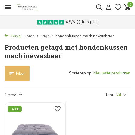
0
4.9/5
@
Trustpilot
Terug
Home
Tags
hondenkussen machinewasbaar
Producten getagd met hondenkussen
machinewasbaar
Sorteren op:
Filter
Toon:
1 product
-40%