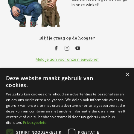
in onze winkel!
Blijf je graag op de hoogte?
Meld je aan voor onze nieuwsbrief
×
Deze website maakt gebruik van
Klantenservice
cookies.
We gebruiken cookies om inhoud en advertenties te personaliseren
Openingsuren
en om ons verkeer te analyseren. We delen ook informatie over uw
gebruik van onze site met onze advertentie- en analysepartners, die
deze kunnen combineren met andere informatie die u aan hen heeft
Informatie
verstrekt of die zij hebben verzameld door uw gebruik van hun
diensten.
Privacybeleid
STRIKT NOODZAKELIJK
PRESTATIE